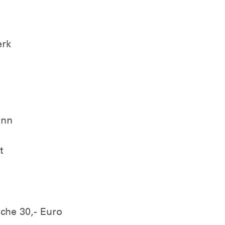
erk
onn
t
iche 30,- Euro